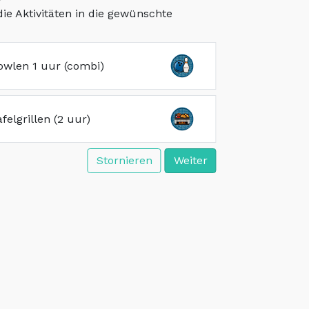
die Aktivitäten in die gewünschte
e
owlen 1 uur (combi)
afelgrillen (2 uur)
Stornieren
Weiter