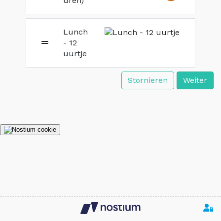
uren)
Lunch
- 12
uurtje
Stornieren
Weiter