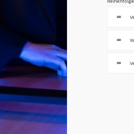
Reihenfolg
V
W
V