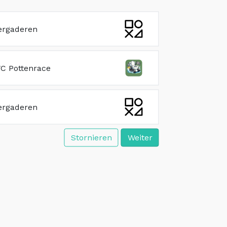
e
ergaderen
C Pottenrace
ergaderen
Stornieren
Weiter