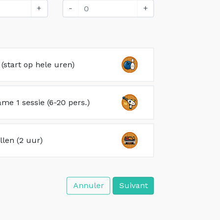
+
-
+
(start op hele uren)
me 1 sessie (6-20 pers.)
illen (2 uur)
Annuler
Suivant