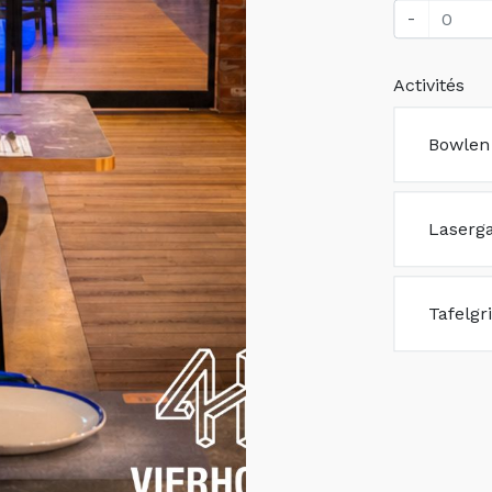
-
Activités
Bowlen 
Laserga
Tafelgr