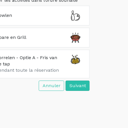
er les activités dans l’ordre souhaité
owlen
pare en Grill
orrelen - Optie A - Fris van
e tap
endant toute la réservation
Annuler
Suivant