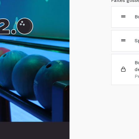
Faites gliss
B
S
B
d
P