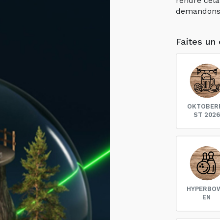
demandons d
Faites un 
OKTOBER
ST 2026
HYPERBO
EN