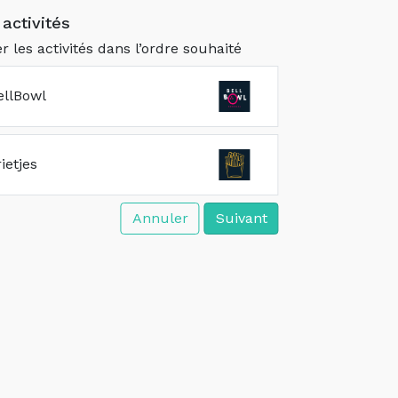
activités
er les activités dans l’ordre souhaité
ellBowl
rietjes
Annuler
Suivant