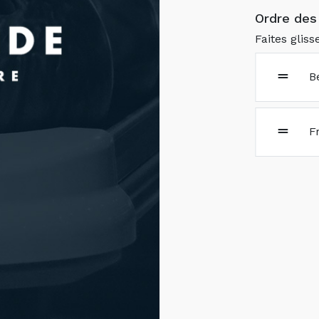
Ordre des 
Faites gliss
B
F