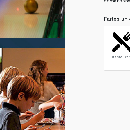
demandons d
Faites un 
Restaura