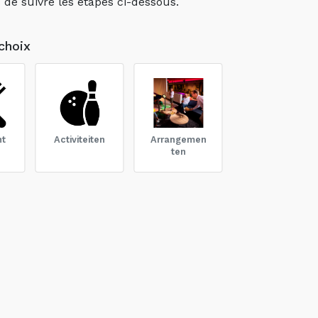
e suivre les étapes ci-dessous.
choix
nt
Activiteiten
Arrangemen
ten