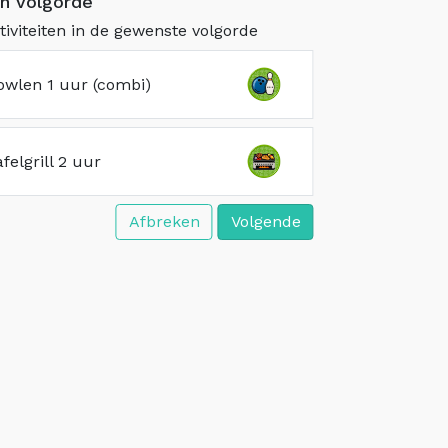
en volgorde
tiviteiten in de gewenste volgorde
owlen 1 uur (combi)
afelgrill 2 uur
Afbreken
Volgende