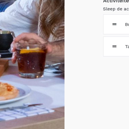
Activiteit
Sleep de ac
B
T