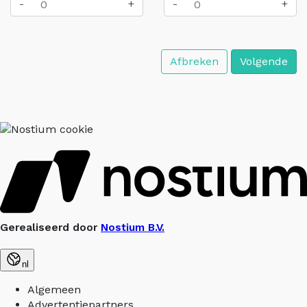
-
+
-
+
Afbreken
Volgende