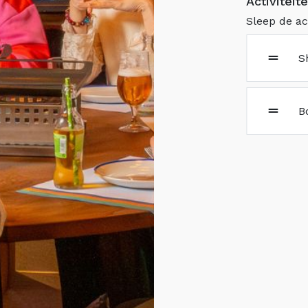
Activiteit
Sleep de ac
S
B