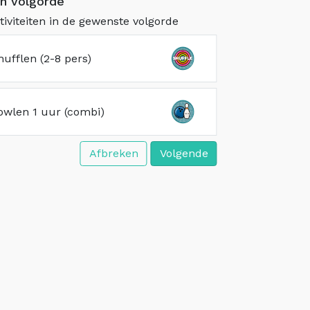
en volgorde
tiviteiten in de gewenste volgorde
hufflen (2-8 pers)
owlen 1 uur (combi)
Afbreken
Volgende