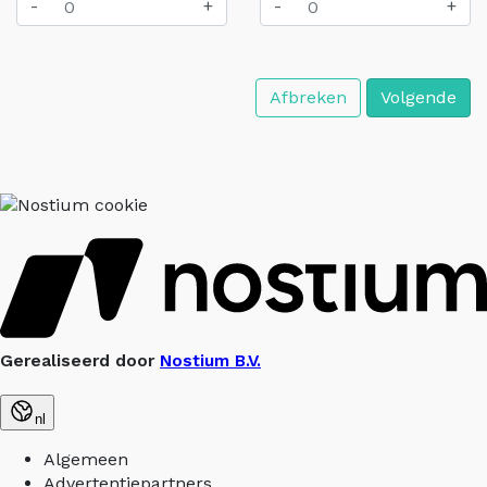
-
+
-
+
Afbreken
Volgende