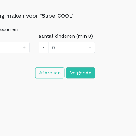
ng maken voor "SuperCOOL"
wassenen
aantal kinderen (min 8)
+
-
+
Afbreken
Volgende