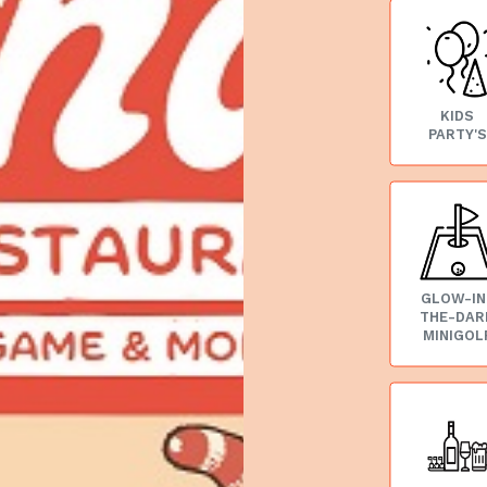
KIDS
PARTY'S
GLOW-IN
THE-DAR
MINIGOL