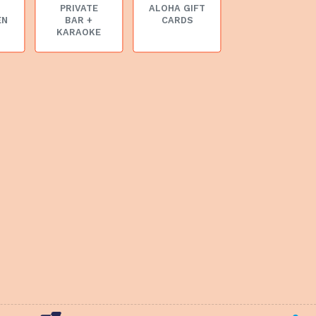
PRIVATE
ALOHA GIFT
EN
BAR +
CARDS
KARAOKE