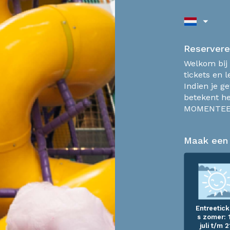
Reservere
Welkom bij 
tickets en l
Indien je g
betekent he
MOMENTEE
Maak een
Entreetick
s zomer: 
juli t/m 2