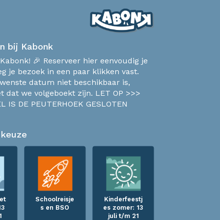
n bij Kabonk
Kabonk! 🎉 Reserveer hier eenvoudig je
eg je bezoek in een paar klikken vast.
ewenste datum niet beschikbaar is,
t dat we volgeboekt zijn. LET OP >>>
L IS DE PEUTERHOEK GESLOTEN
 keuze
et
Schoolreisje
Kinderfeestj
13
s en BSO
es zomer: 13
1
juli t/m 21