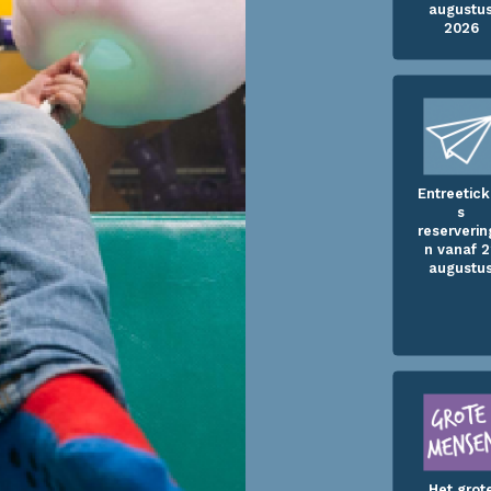
augustu
2026
Entreetick
s
reserverin
n vanaf 
augustu
Het grot