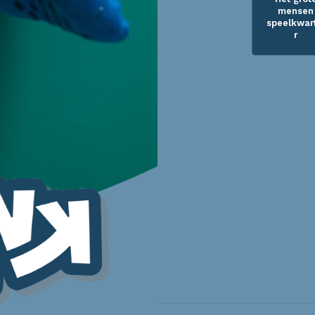
mensen
speelkwar
r