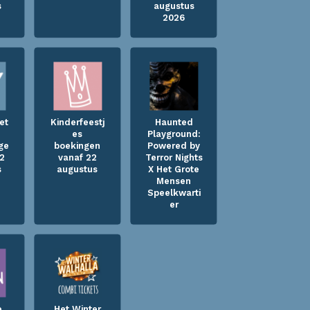
s
augustus
2026
et
Kinderfeestj
Haunted
es
Playground:
ge
boekingen
Powered by
22
vanaf 22
Terror Nights
s
augustus
X Het Grote
Mensen
Speelkwarti
er
e
Het Winter