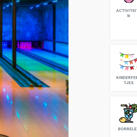
ACTIVITEI
N
KINDERFE
TJES
BORRELE