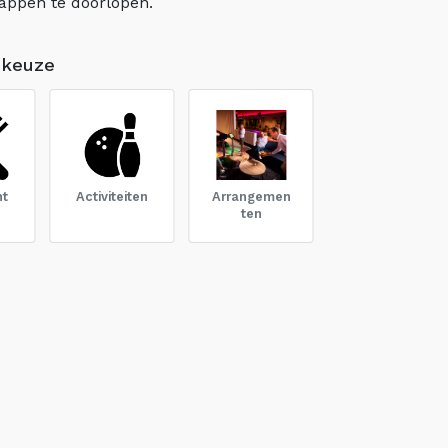
appen te doorlopen.
 keuze
nt
Activiteiten
Arrangemen
ten