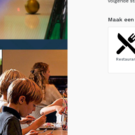
volgende st
Maak een
Restaura