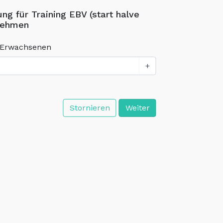
ng für Training EBV (start halve
nehmen
 Erwachsenen
+
Stornieren
Weiter