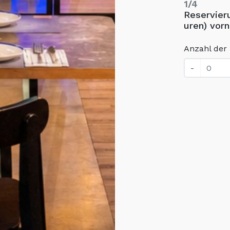
1/4
Reservieru
uren) vor
Anzahl der
-