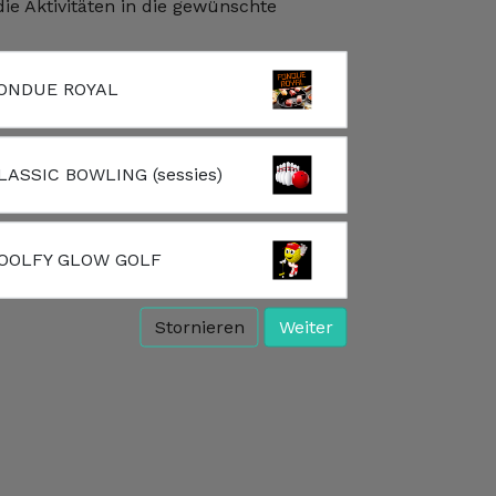
die Aktivitäten in die gewünschte
e
ONDUE ROYAL
LASSIC BOWLING (sessies)
OOLFY GLOW GOLF
Stornieren
Weiter