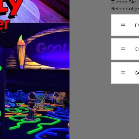
Ziehen Sie 
Reihenfolg
F
C
G