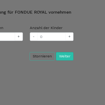
rung für FONDUE ROYAL vornehmen
en
Anzahl der Kinder
+
-
+
Stornieren
Weiter