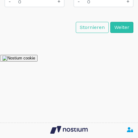
-
+
-
+
Stornieren
Weiter