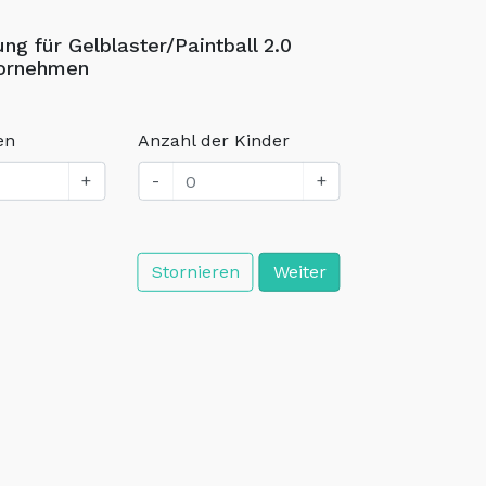
ng für Gelblaster/Paintball 2.0
vornehmen
en
Anzahl der Kinder
+
-
+
Stornieren
Weiter