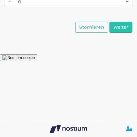
-
+
Stornieren
Weiter