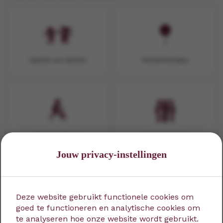
Spelen en tafelen
Kinderfeestjes
Peuterochtend
Arrangementen
Jouw privacy-instellingen
Deze website gebruikt functionele cookies om
goed te functioneren en analytische cookies om
Huur een e-chopper of
Activiteiten
te analyseren hoe onze website wordt gebruikt.
e-solex