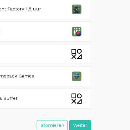
nt Factory 1,5 uur
g
omeback Games
ns Buffet
Stornieren
Weiter