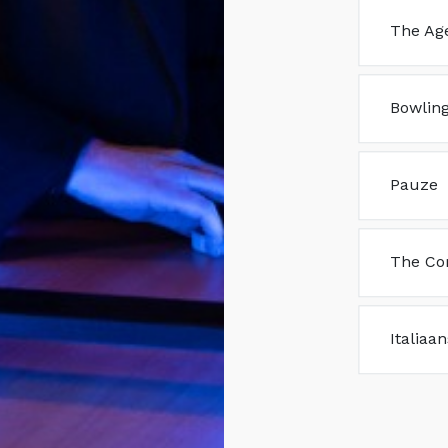
The Age
Bowlin
Pauze
The C
Italiaa