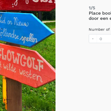
1/5
Place boo
door een 
Number of 
-