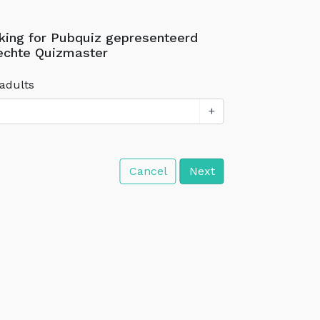
king for Pubquiz gepresenteerd
echte Quizmaster
adults
+
Cancel
Next