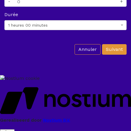
-
+
Durée
1 heures 00 minutes
Annuler
Suivant