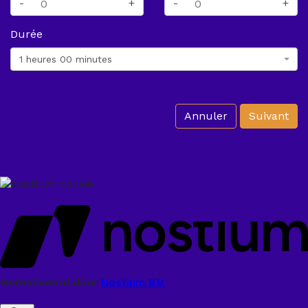
-
+
-
+
Durée
1 heures 00 minutes
Annuler
Suivant