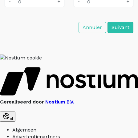
-
+
-
+
Annuler
Suivant