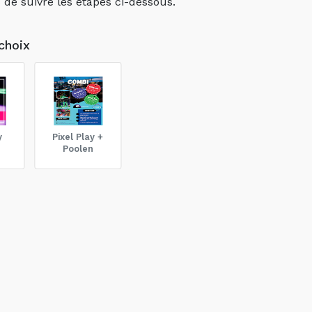
e suivre les étapes ci-dessous.
choix
y
Pixel Play +
Poolen