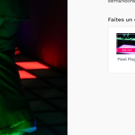
demandons d
Faites un 
Pixel Pla