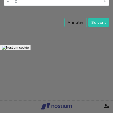
-
+
Annuler
Suivant