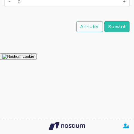
-
+
Annuler
Suivant