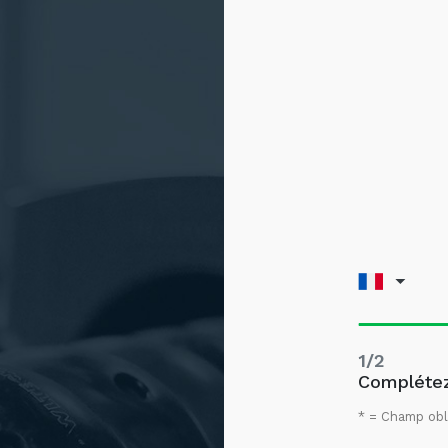
1/2
Complétez
* = Champ obl