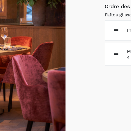
Ordre des 
Faites gliss
I
M
4