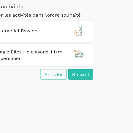
activités
er les activités dans l’ordre souhaité
nteractief Bowlen
agic Bites Hele avond 1 t/m
 personen
Annuler
Suivant