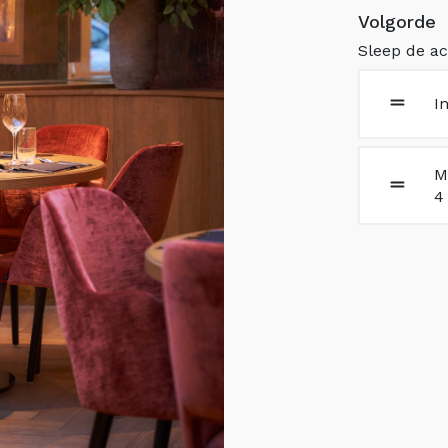
Volgorde
Sleep de ac
I
M
4