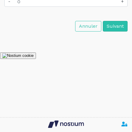
-
+
Annuler
Suivant