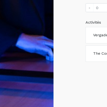
-
Activités
Vergad
The C