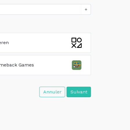
+
eren
omeback Games
Annuler
Suivant