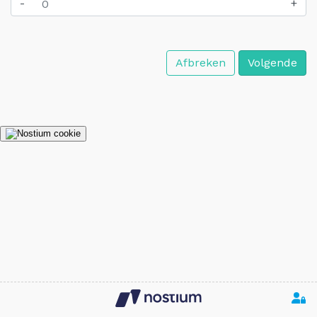
-
+
Afbreken
Volgende