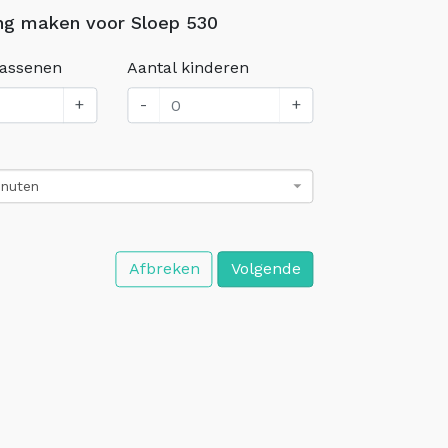
ng maken voor Sloep 530
wassenen
Aantal kinderen
+
-
+
inuten
Afbreken
Volgende