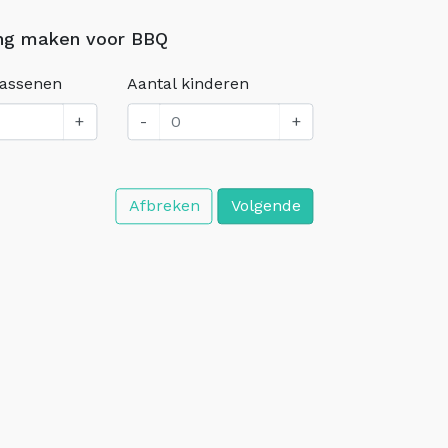
ng maken voor BBQ
wassenen
Aantal kinderen
+
-
+
Afbreken
Volgende