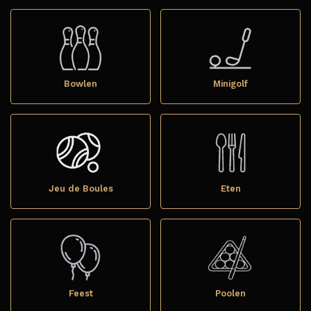
Bowlen
Minigolf
Jeu de Boules
Eten
Feest
Poolen