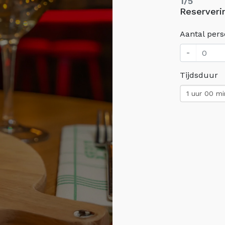
1/5
Reserveri
Aantal per
-
Tijdsduur
1 uur 00 m