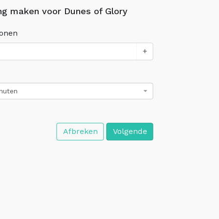
ng maken voor Dunes of Glory
sonen
+
inuten
Afbreken
Volgende