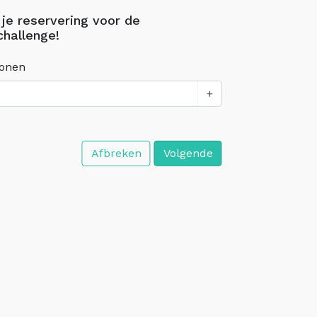
 je reservering voor de
challenge!
sonen
+
Afbreken
Volgende