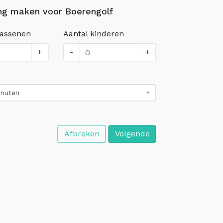
ng maken voor Boerengolf
wassenen
Aantal kinderen
+
-
+
inuten
Afbreken
Volgende