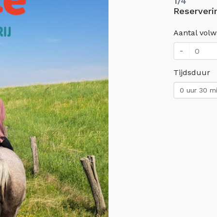
1/4
Reserveri
Aantal vol
-
Tijdsduur
0 uur 30 m