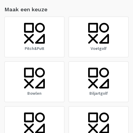
Maak een keuze
Pitch&Putt
Voetgolf
Bowlen
Biljartgolf