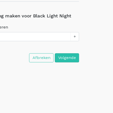
ng maken voor Black Light Night
eren
+
Afbreken
Volgende