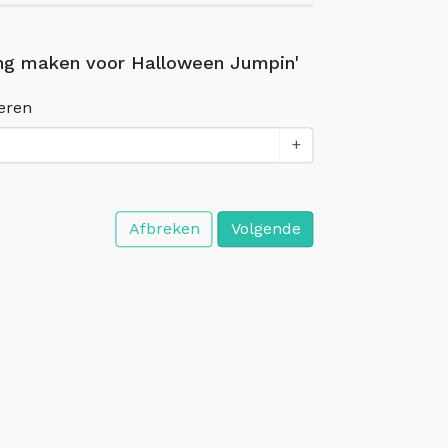
ng maken voor Halloween Jumpin'
eren
+
Afbreken
Volgende