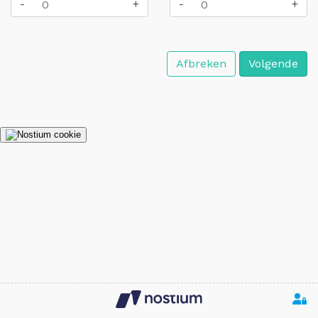
-
+
-
+
Afbreken
Volgende