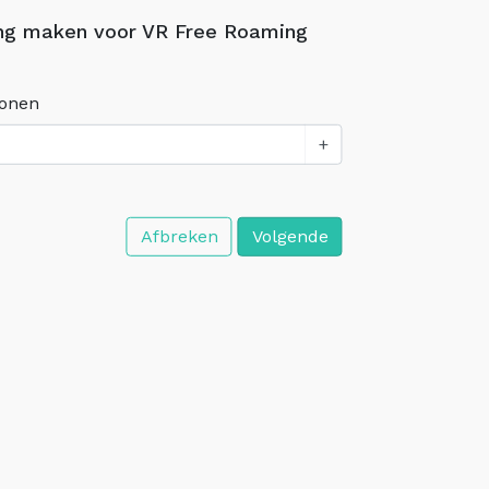
ng maken voor VR Free Roaming
sonen
+
Afbreken
Volgende