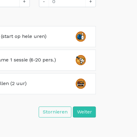
+
-
+
(start op hele uren)
me 1 sessie (6-20 pers.)
illen (2 uur)
Stornieren
Weiter